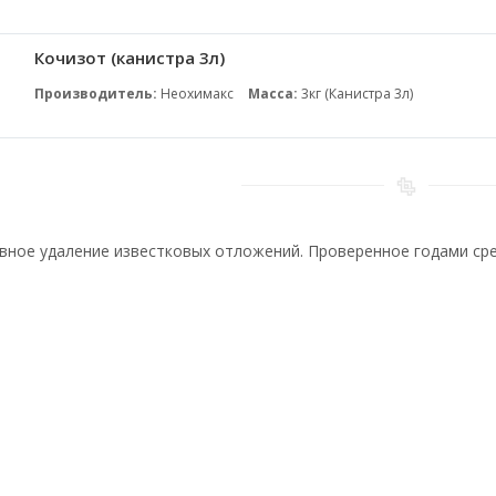
Кочизот (канистра 3л)
Производитель:
Неохимакс
Масса:
3кг (Канистра 3л)
ное удаление известковых отложений. Проверенное годами сре