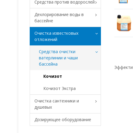
Средства против водорослей
Дехлорирование воды в
бассейне
Очистка известковых
отложений
Средства очистки
ватерлинии и чаши
бассейна
Эффектив
Кочизот
Кочизот Экстра
Очистка сантехники и
душевых
Дозирующее оборудование