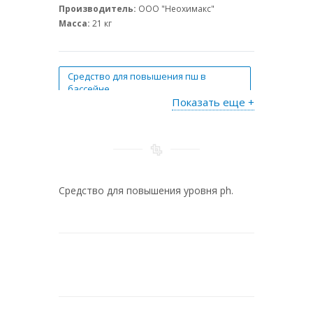
Производитель:
ООО "Неохимакс"
Масса:
21 кг
Средство для повышения пш в
бассейне
Показать еще +
Средство для повышения ph в
бассейне
Раствор гидроксида натрия
Средство для повышения уровня ph.