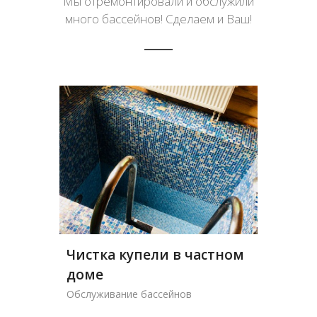
Мы отремонтировали и обслужили
много бассейнов! Сделаем и Ваш!
Чистка купели в частном
Очистк
доме
чаши б
Обслуживание бассейнов
Обслужива