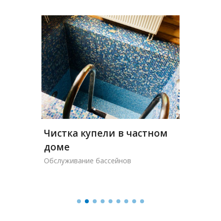
ание
емы
Обслу
Чистка купели в частном
частн
доме
на Ру
ания
Обслуживание бассейнов
Обслужи