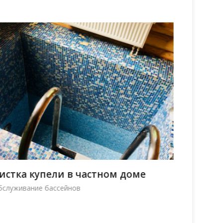
истка купели в частном доме
Облицо
пленко
бслуживание бассейнов
Облицовка