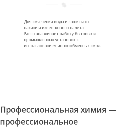
воды
Соль таблетированная мозырьсоль 25
Для смягчения воды и защиты от
Соль таблетированная мозырьсоль в
накипи и известкового налета.
мешках по 25 кг
Восстанавливает работу бытовых и
Руссоль таблетированная
промышленных установок с
использованием ионнообменных смол.
Соль таблетированная 50 кг
Соль таблетированная
универсальная 25 кг мозырьсоль
Соль таблетированная мозырьсоль 25
кг
Руссоль 25
Соль таблетированная 10
Профессиональная химия —
Соль таблетированная 3
Таблетированная 25 кг соль
профессиональное
Соль таблетированная для смягчения