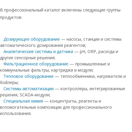
Таблетированная соль для фильтров
систем очистки воды
В профессиональный каталог включены следующие группы
продуктов:
Соль таблетированная
универсальная 25 кг
Руссоль
Дозирующее оборудование
— насосы, станции и системы
Руссоль таблетированная 25 кг
автоматического дозирования реагентов;
Аналитические системы и датчики
— pH, ORP, расхода и
Соль таблетированная руссоль 25кг
другие сенсорные решения;
Фильтрационное оборудование
— промышленные и
Соль таблетированная 25 кг мозырь
коммунальные фильтры, картриджи и модули;
Руссоль 25 кг
Тепловое оборудование
— теплообменники, нагреватели и
бойлеры;
Руссоль таблетированная соль
Системы автоматизации
— контроллеры, интегрированные
решения, SCADA-модули;
Соль для системы очистки воды
таблетированная
Специальная химия
— концентраты, реагенты и
вспомогательные композиции для профессионального
Соль таблетированная для
использования.
водоочистки
Соль для фильтров таблетированная
25 кг