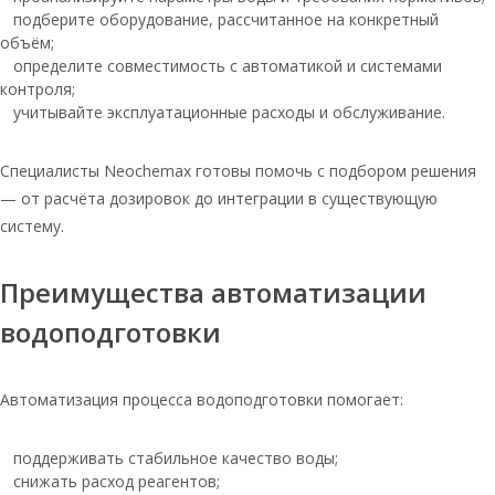
Соль экстра таблетированная по 25кг
подберите оборудование, рассчитанное на конкретный
объём;
Таблетированная соль в мешке 25 кг
определите совместимость с автоматикой и системами
Соль руссоль 25 кг
контроля;
учитывайте эксплуатационные расходы и обслуживание.
Руссоль 25 соль таблетированная
Соль для очистки воды
Специалисты Neochemax готовы помочь с подбором решения
таблетированная
— от расчёта дозировок до интеграции в существующую
Таблетированная соль 20 кг
систему.
Таблетированная соль 10 кг
Преимущества автоматизации
Таблетированная соль 50 кг
водоподготовки
Соль таблетированная руссоль 25 кг
Тульская соль
Автоматизация процесса водоподготовки помогает:
Соль таблетированная для бассейна
Соль таблетированная мешок по 25 кг
поддерживать стабильное качество воды;
Соль таблетированная для воды
снижать расход реагентов;