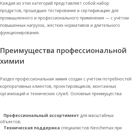
Каждая из этих категорий представляет собой набор
Руссоль мешок 25 кг
продуктов, прошедших тестирование и сертификацию для
промышленного и профессионального применения — с учётом
Соль таблетированная в мешках по
25 кг
повышенных нагрузок, жёстких нормативов и длительного
функционирования.
Соль таблетированная для
водоочистки 10 кг
Преимущества профессиональной
Таблетированная соль мозырьсоль
мешок 25 кг
химии
Соль таблетированная для
водоочистки 25 кг
Раздел профессиональная химия создан с учётом потребностей
Соль для систем очистки воды
таблетированная
корпоративных клиентов, проектировщиков, монтажных
организаций и технических служб. Основные преимущества:
Соль таблетированная оптом
мозырьсоль 25
Соль для очистки воды
Профессиональный ассортимент
для масштабных
таблетированная в мешках
объектов;
Соль таблетированная мозырьсоль 10
Техническая поддержка
специалистов Neochemax при
кг