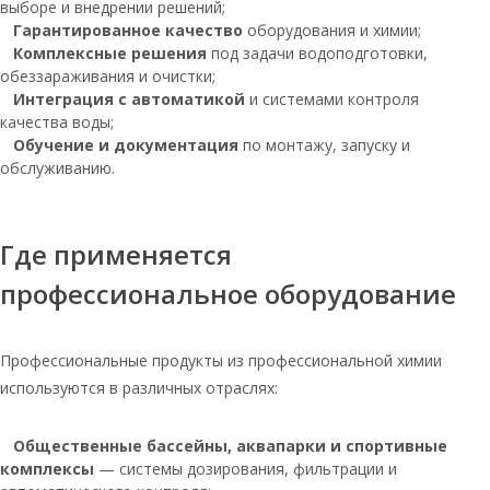
выборе и внедрении решений;
Гарантированное качество
оборудования и химии;
Соль таблетированная мешок 25кг
Комплексные решения
под задачи водоподготовки,
Соль таблетированная для воды
обеззараживания и очистки;
Интеграция с автоматикой
и системами контроля
Руссоль таблетированная соль 25 кг
качества воды;
Обучение и документация
по монтажу, запуску и
Соль таблетированная 50
обслуживанию.
Соль таблетированная тульская 25 кг
Соль экстра мозырь
Где применяется
Соль таблетированная
универсальная мозырьсоль 25 кг
профессиональное оборудование
Соль мозырьсоль таблетированная
Таблетированная соль 10кг
Профессиональные продукты из профессиональной химии
используются в различных отраслях:
Соль таблетированная 5 кг
Соль 10 кг таблетированная
Общественные бассейны, аквапарки и спортивные
Соль таблетированная в мешках по
комплексы
— системы дозирования, фильтрации и
25кг