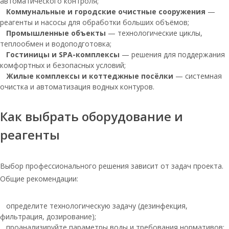
автоматического контроля;
Коммунальные и городские очистные сооружения
—
Соль таблетированная 25кг
реагенты и насосы для обработки больших объёмов;
мозырьсоль
Промышленные объекты
— технологические циклы,
Мозырь соль
теплообмен и водоподготовка;
Гостиницы и SPA-комплексы
— решения для поддержания
Соль мозырьсоль таблетированная
комфортных и безопасных условий;
для водоочистки 25
Жилые комплексы и коттеджные посёлки
— системная
Тульская соль 25 кг
очистка и автоматизация водных контуров.
Соль таблетированная для бассейнов
Как выбрать оборудование и
Соль таблетированная по 25 кг
реагенты
Руссоль экстра
Тульская соль таблетированная 25 кг
Выбор профессионального решения зависит от задач проекта.
Соль таблетированная 1 мешок 25 кг
Общие рекомендации:
Мозырьсоль таблетированная соль
25кг
определите технологическую задачу (дезинфекция,
Соль для очистки таблетированная
фильтрация, дозирование);
проанализируйте параметры воды и требования нормативов;