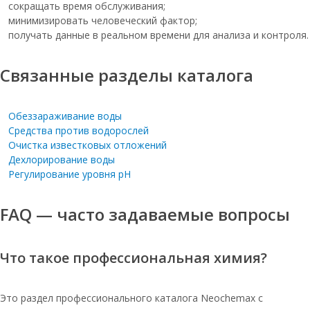
мешок 25 кг
сокращать время обслуживания;
минимизировать человеческий фактор;
Соль 25кг таблетированная
получать данные в реальном времени для анализа и контроля.
мозырьсоль
Соль таблетированная в мешках 25 кг
Связанные разделы каталога
Таблетированная соль мозырьсоль
мешок 25
Обеззараживание воды
Таблетированная соль 25 кг оптом
Средства против водорослей
Очистка известковых отложений
Соль мозырь оптом
Дехлорирование воды
Соль таблетированная для очистки
Регулирование уровня pH
воды 25 кг
Соль таблетированная для фильтров
FAQ — часто задаваемые вопросы
25кг
Соль таблетированная 25кг
Что такое профессиональная химия?
Соль таблетированная 10кг
Таблетированная соль для воды в
Это раздел профессионального каталога Neochemax с
мешках