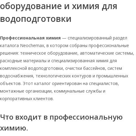
оборудование и химия для
воды
Таблетированная соль для очистки
водоподготовки
воды 25кг
Соль оптом таблетированная
Профессиональная химия
— специализированный раздел
Мозырь соль оптом таблетированная
каталога Neochemax, в котором собраны профессиональные
25
решения: техническое оборудование, автоматические системы,
Соль таблетированная для умягчения
расходные материалы и специализированная химия для
воды
комплексной водоподготовки, очистки бассейнов, систем
Руссоль 1 кг
водоснабжения, технологических контуров и промышленных
Таблетированная соль 25
объектов. Этот каталог ориентирован на специалистов,
монтажные организации, коммунальные службы и
Соль таблетированная экстра мешок
корпоративных клиентов.
25 кг
Соль для системы водоподготовки
таблетированная мешками по 25 кг
Что входит в профессиональную
Соль таблетированная для очистки
химию.
воды