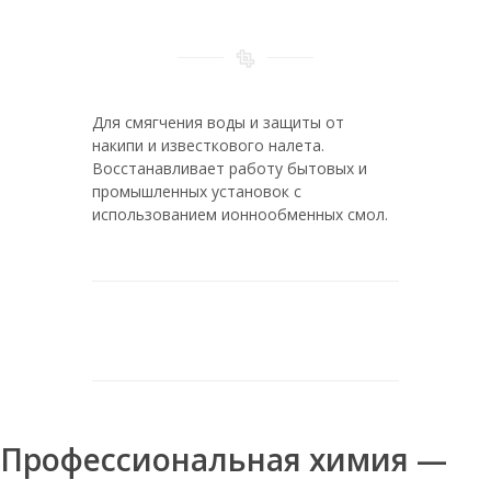
Руссоль таблетированная
Руссоль 50 кг
Таблетированная соль для смягчения
воды
Для смягчения воды и защиты от
Соль таблетированная мозырьсоль 25
накипи и известкового налета.
Восстанавливает работу бытовых и
Соль таблетированная мозырьсоль в
мешках по 25 кг
промышленных установок с
использованием ионнообменных смол.
Соль таблетированная 10
Соль таблетированная 50 кг
Соль таблетированная
универсальная 25 кг мозырьсоль
Соль таблетированная мозырьсоль 25
кг
Руссоль 25
Профессиональная химия —
Соль таблетированная для умягчения
воды