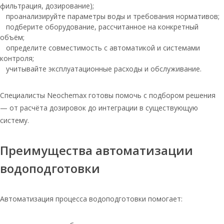
25кг
фильтрация, дозирование);
проанализируйте параметры воды и требования нормативов;
Соль для очистки таблетированная
подберите оборудование, рассчитанное на конкретный
объём;
Соль экстра таблетированная по 25кг
определите совместимость с автоматикой и системами
Таблетированная соль в мешке 25 кг
контроля;
учитывайте эксплуатационные расходы и обслуживание.
Таблетированная соль 50 кг
Руссоль 25 соль таблетированная
Специалисты Neochemax готовы помочь с подбором решения
Соль для очистки воды
— от расчёта дозировок до интеграции в существующую
таблетированная
систему.
Таблетированная соль 20 кг
Преимущества автоматизации
Таблетированная соль 10 кг
водоподготовки
Соль таблетированная для воды
мешок 25 кг
Соль таблетированная руссоль 25 кг
Автоматизация процесса водоподготовки помогает:
Тульская соль