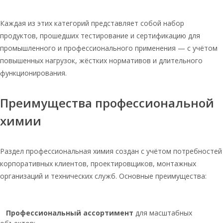
Соль таблетированная в мешках по
25 кг
Каждая из этих категорий представляет собой набор
Руссоль мешок 25 кг
продуктов, прошедших тестирование и сертификацию для
промышленного и профессионального применения — с учётом
Соль таблетированная для
водоочистки 10 кг
повышенных нагрузок, жёстких нормативов и длительного
функционирования.
Таблетированная соль мозырьсоль
мешок 25 кг
Преимущества профессиональной
Соль таблетированная для
водоочистки 25 кг
химии
Соль для систем очистки воды
таблетированная
Раздел профессиональная химия создан с учётом потребностей
Соль для очистки воды
таблетированная в мешках
корпоративных клиентов, проектировщиков, монтажных
организаций и технических служб. Основные преимущества:
Соль таблетированная оптом
мозырьсоль 25
Соль таблетированная мозырьсоль 10
Профессиональный ассортимент
для масштабных
кг