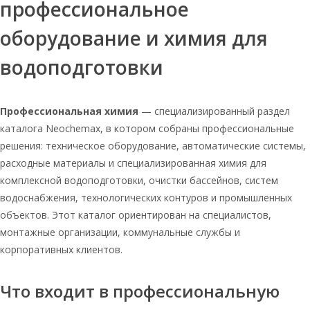
профессиональное
Соль таблетированная 3
оборудование и химия для
Таблетированная 25 кг соль
Соль оптом таблетированная
водоподготовки
Таблетированная соль для очистки
воды 25кг
Профессиональная химия
— специализированный раздел
Мозырь соль оптом таблетированная
каталога Neochemax, в котором собраны профессиональные
25
решения: техническое оборудование, автоматические системы,
Соль таблетированная
расходные материалы и специализированная химия для
универсальная 25 кг
комплексной водоподготовки, очистки бассейнов, систем
Руссоль 1 кг
водоснабжения, технологических контуров и промышленных
Таблетированная соль 25
объектов. Этот каталог ориентирован на специалистов,
монтажные организации, коммунальные службы и
Соль таблетированная экстра мешок
корпоративных клиентов.
25 кг
Соль таблетированная для очистки
воды
Что входит в профессиональную
Соль для системы водоподготовки