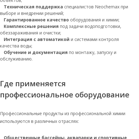
объектов;
Соль таблетированная мешок 25кг
Техническая поддержка
специалистов Neochemax при
выборе и внедрении решений;
Соль таблетированная для воды
Гарантированное качество
оборудования и химии;
Комплексные решения
Руссоль таблетированная соль 25 кг
под задачи водоподготовки,
обеззараживания и очистки;
Соль таблетированная тульская 25 кг
Интеграция с автоматикой
и системами контроля
качества воды;
Соль таблетированная 50
Обучение и документация
по монтажу, запуску и
Соль экстра мозырь
обслуживанию.
Соль таблетированная
универсальная мозырьсоль 25 кг
Где применяется
Соль мозырьсоль таблетированная
профессиональное оборудование
Таблетированная соль 10кг
Соль 10 кг таблетированная
Профессиональные продукты из профессиональной химии
Соль таблетированная 5 кг
используются в различных отраслях:
Соль таблетированная в мешках по
25кг
Общественные бассейны, аквапарки и спортивные