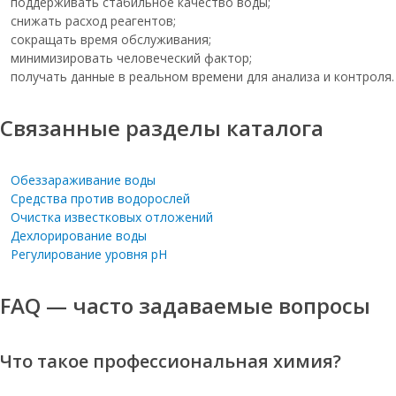
поддерживать стабильное качество воды;
Соль таблетированная для бассейна
снижать расход реагентов;
Соль таблетированная мешок по 25 кг
сокращать время обслуживания;
минимизировать человеческий фактор;
Соль мозырь оптом
получать данные в реальном времени для анализа и контроля.
Соль 25кг таблетированная
мозырьсоль
Связанные разделы каталога
Соль таблетированная в мешках 25 кг
Таблетированная соль мозырьсоль
Обеззараживание воды
мешок 25
Средства против водорослей
Очистка известковых отложений
Таблетированная соль 25 кг оптом
Дехлорирование воды
Соль таблетированная для очистки
Регулирование уровня pH
воды 25 кг
Соль таблетированная для фильтров
FAQ — часто задаваемые вопросы
25кг
Соль таблетированная 25кг
Что такое профессиональная химия?
Соль таблетированная 10кг