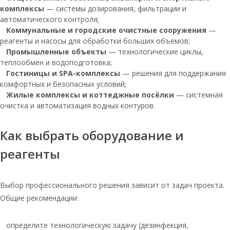
Соль таблетированная 25кг
комплексы
— системы дозирования, фильтрации и
мозырьсоль
автоматического контроля;
Коммунальные и городские очистные сооружения
—
Мозырь соль
реагенты и насосы для обработки больших объёмов;
Соль мозырьсоль таблетированная
Промышленные объекты
— технологические циклы,
для водоочистки 25
теплообмен и водоподготовка;
Гостиницы и SPA-комплексы
— решения для поддержания
Тульская соль 25 кг
комфортных и безопасных условий;
Жилые комплексы и коттеджные посёлки
Соль таблетированная для бассейнов
— системная
очистка и автоматизация водных контуров.
Соль таблетированная 1 мешок 25 кг
Соль таблетированная по 25 кг
Как выбрать оборудование и
Соль мозырьсоль 25 кг
реагенты
таблетированная
Руссоль экстра
Выбор профессионального решения зависит от задач проекта.
Тульская соль таблетированная 25 кг
Общие рекомендации:
Соль руссоль 25 кг
определите технологическую задачу (дезинфекция,
Мозырьсоль таблетированная соль