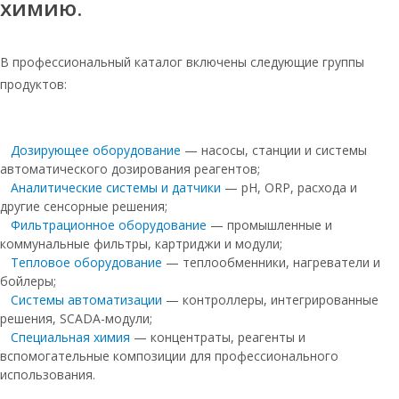
химию.
таблетированная мешками по 25 кг
Таблетированная соль для фильтров
систем очистки воды
В профессиональный каталог включены следующие группы
продуктов:
Руссоль таблетированная соль
Руссоль
Дозирующее оборудование
— насосы, станции и системы
Руссоль таблетированная 25 кг
автоматического дозирования реагентов;
Соль таблетированная 25 кг мозырь
Аналитические системы и датчики
— pH, ORP, расхода и
другие сенсорные решения;
Соль таблетированная руссоль 25кг
Фильтрационное оборудование
— промышленные и
Руссоль 25 кг
коммунальные фильтры, картриджи и модули;
Тепловое оборудование
— теплообменники, нагреватели и
Соль для системы очистки воды
бойлеры;
таблетированная
Системы автоматизации
— контроллеры, интегрированные
решения, SCADA-модули;
Соль таблетированная для
водоочистки
Специальная химия
— концентраты, реагенты и
вспомогательные композиции для профессионального
Соль для фильтров таблетированная
использования.
25 кг