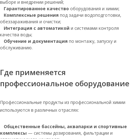
выборе и внедрении решений;
Соль таблетированная мешок 25кг
Гарантированное качество
оборудования и химии;
Комплексные решения
Соль таблетированная для воды
под задачи водоподготовки,
обеззараживания и очистки;
Руссоль таблетированная соль 25 кг
Интеграция с автоматикой
и системами контроля
качества воды;
Соль таблетированная 50
Обучение и документация
по монтажу, запуску и
Соль таблетированная тульская 25 кг
обслуживанию.
Соль таблетированная в мешках по
25кг
Где применяется
Соль таблетированная
универсальная мозырьсоль 25 кг
профессиональное оборудование
Соль мозырьсоль таблетированная
Таблетированная соль 10кг
Профессиональные продукты из профессиональной химии
используются в различных отраслях:
Соль таблетированная 5 кг
Соль 10 кг таблетированная
Общественные бассейны, аквапарки и спортивные
Соль таблетированная для бассейнов
комплексы
— системы дозирования, фильтрации и