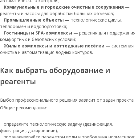
автоматического контроля;
Соль таблетированная 25кг
Коммунальные и городские очистные сооружения
—
мозырьсоль
реагенты и насосы для обработки больших объёмов;
Мозырь соль
Промышленные объекты
— технологические циклы,
теплообмен и водоподготовка;
Соль мозырьсоль таблетированная
Гостиницы и SPA-комплексы
— решения для поддержания
для водоочистки 25
комфортных и безопасных условий;
Жилые комплексы и коттеджные посёлки
Тульская соль 25 кг
— системная
очистка и автоматизация водных контуров.
Соль таблетированная 1 мешок 25 кг
Соль таблетированная по 25 кг
Как выбрать оборудование и
Соль мозырьсоль 25 кг
реагенты
таблетированная
Руссоль экстра
Выбор профессионального решения зависит от задач проекта.
Тульская соль таблетированная 25 кг
Общие рекомендации:
Соль руссоль 25 кг
определите технологическую задачу (дезинфекция,
Мозырьсоль таблетированная соль
25кг
фильтрация, дозирование);
проанализируйте параметры воды и требования нормативов;