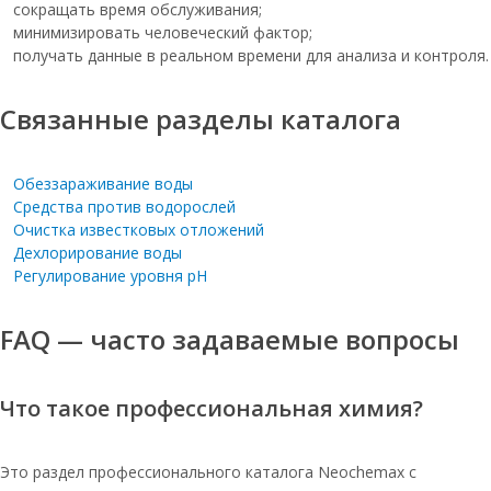
Соль таблетированная для бассейна
сокращать время обслуживания;
минимизировать человеческий фактор;
Таблетированная соль 25 кг оптом
получать данные в реальном времени для анализа и контроля.
Соль мозырь оптом
Связанные разделы каталога
Соль 25кг таблетированная
мозырьсоль
Соль таблетированная в мешках 25 кг
Обеззараживание воды
Средства против водорослей
Таблетированная соль мозырьсоль
Очистка известковых отложений
мешок 25
Дехлорирование воды
Таблетированная соль для воды в
Регулирование уровня pH
мешках
Соль таблетированная для очистки
FAQ — часто задаваемые вопросы
воды 25 кг
Соль таблетированная для фильтров
25кг
Что такое профессиональная химия?
Соль таблетированная 25кг
Это раздел профессионального каталога Neochemax с
Соль таблетированная 10кг