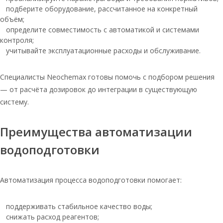
Соль для очистки таблетированная
подберите оборудование, рассчитанное на конкретный
объём;
Соль экстра таблетированная по 25кг
определите совместимость с автоматикой и системами
Таблетированная соль в мешке 25 кг
контроля;
учитывайте эксплуатационные расходы и обслуживание.
Таблетированная соль 50 кг
Руссоль 25 соль таблетированная
Специалисты Neochemax готовы помочь с подбором решения
Соль для очистки воды
— от расчёта дозировок до интеграции в существующую
таблетированная
систему.
Таблетированная соль 20 кг
Преимущества автоматизации
Таблетированная соль 10 кг
водоподготовки
Соль таблетированная мешок по 25 кг
Соль таблетированная для воды
мешок 25 кг
Автоматизация процесса водоподготовки помогает:
Соль таблетированная руссоль 25 кг
поддерживать стабильное качество воды;
Тульская соль
снижать расход реагентов;