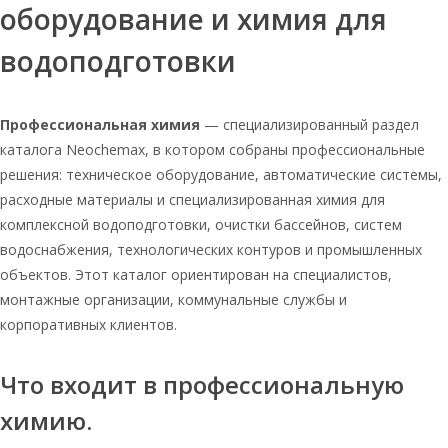
оборудование и химия для
воды
Таблетированная соль для очистки
водоподготовки
воды 25кг
Соль оптом таблетированная
Профессиональная химия
— специализированный раздел
Мозырь соль оптом таблетированная
каталога Neochemax, в котором собраны профессиональные
25
решения: техническое оборудование, автоматические системы,
Соль таблетированная
расходные материалы и специализированная химия для
универсальная 25 кг
комплексной водоподготовки, очистки бассейнов, систем
Руссоль 1 кг
водоснабжения, технологических контуров и промышленных
Таблетированная соль 25
объектов. Этот каталог ориентирован на специалистов,
монтажные организации, коммунальные службы и
Соль таблетированная экстра мешок
корпоративных клиентов.
25 кг
Соль для системы водоподготовки
таблетированная мешками по 25 кг
Что входит в профессиональную
Соль таблетированная для очистки
химию.
воды