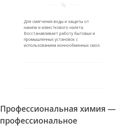
Таблетированная соль для смягчения
воды
Соль таблетированная мозырьсоль 25
Для смягчения воды и защиты от
накипи и известкового налета.
Соль таблетированная мозырьсоль в
Восстанавливает работу бытовых и
мешках по 25 кг
промышленных установок с
Соль таблетированная 50 кг
использованием ионнообменных смол.
Соль таблетированная
универсальная 25 кг мозырьсоль
Соль таблетированная мозырьсоль 25
кг
Руссоль 25
Соль таблетированная для умягчения
воды
Профессиональная химия —
Соль таблетированная 3
Таблетированная 25 кг соль
профессиональное
Соль таблетированная для смягчения