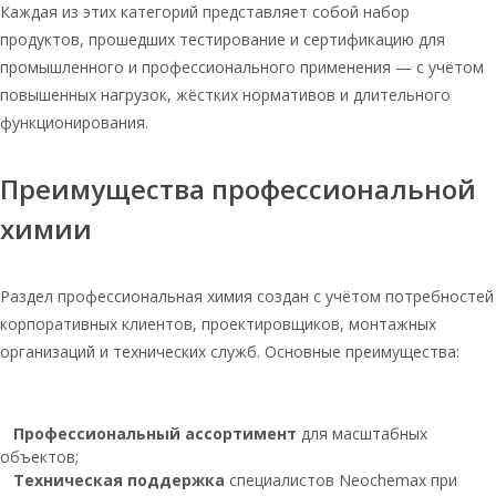
Каждая из этих категорий представляет собой набор
Соль таблетированная в мешках по
25 кг
продуктов, прошедших тестирование и сертификацию для
промышленного и профессионального применения — с учётом
Соль таблетированная для
водоочистки 10 кг
повышенных нагрузок, жёстких нормативов и длительного
функционирования.
Таблетированная соль мозырьсоль
мешок 25 кг
Преимущества профессиональной
Соль таблетированная для
водоочистки 25 кг
химии
Соль для систем очистки воды
таблетированная
Раздел профессиональная химия создан с учётом потребностей
Соль таблетированная оптом
мозырьсоль 25
корпоративных клиентов, проектировщиков, монтажных
организаций и технических служб. Основные преимущества:
Соль для очистки воды
таблетированная в мешках
Соль таблетированная мозырьсоль 10
Профессиональный ассортимент
для масштабных
кг
объектов;
Соль экстра мозырь
Техническая поддержка
специалистов Neochemax при