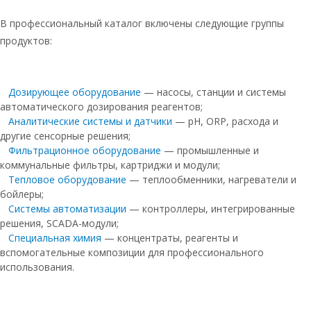
Таблетированная соль для фильтров
систем очистки воды
В профессиональный каталог включены следующие группы
продуктов:
Руссоль таблетированная соль
Руссоль
Дозирующее оборудование
— насосы, станции и системы
Руссоль таблетированная 25 кг
автоматического дозирования реагентов;
Соль таблетированная руссоль 25кг
Аналитические системы и датчики
— pH, ORP, расхода и
другие сенсорные решения;
Соль таблетированная 25 кг мозырь
Фильтрационное оборудование
— промышленные и
Руссоль 25 кг
коммунальные фильтры, картриджи и модули;
Тепловое оборудование
— теплообменники, нагреватели и
Соль для системы очистки воды
бойлеры;
таблетированная
Системы автоматизации
— контроллеры, интегрированные
решения, SCADA-модули;
Соль таблетированная для
водоочистки
Специальная химия
— концентраты, реагенты и
вспомогательные композиции для профессионального
Соль для фильтров таблетированная
использования.
25 кг
Руссоль мешок 25 кг